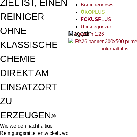
ZIEL IST, EINEN
Branchennews
ÖKO
PLUS
REINIGER
FOKUS
PLUS
Uncategorized
OHNE
Magazin
Magazin 1/26
KLASSISCHE
CHEMIE
DIREKT AM
EINSATZORT
ZU
ERZEUGEN»
Wie werden nachhaltige
Reinigungsmittel entwickelt, wo