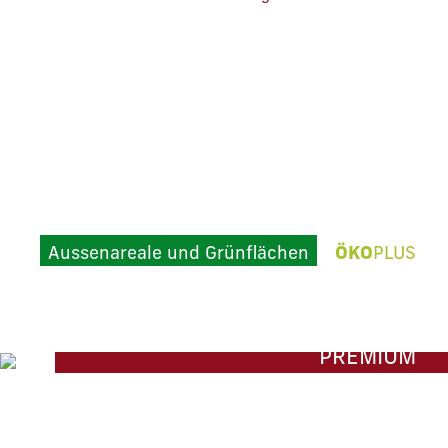
OFFENE BELÄGE: ZWISCHEN
FUNKTION UND NATUR
Pflasterflächen sollen barrierefrei und gepflegt sei
und gleichzeitig Raum für Biodiversität schaffen s
die Versickerung von Regenwasser ermöglichen.
Durchdachte Konzepte verbinden verschiedene
Ansprüche, indem sie je nach Nutzung
unterschiedliche Zonen definieren.
Aussenareale und Grünflächen
,
ÖKO
PLUS
9. Juni 2026
Lesezeit 6 min
END OF LIFE: WENN EIN
TEILERSATZ ZUM