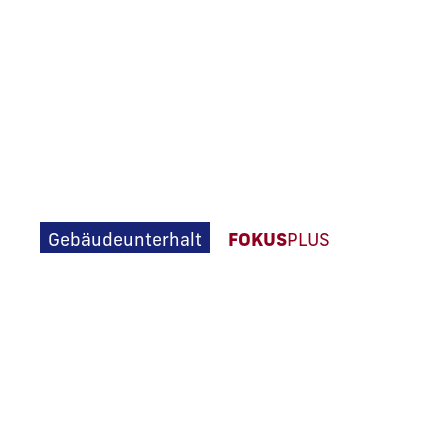
SYSTEMUMBAU FÜHRT
Technische Systeme erreichen ihr «End of Life» of
früher als geplant, zum Beispiel wenn Ersatzteile
fehlen. Statt einzelner Komponenten müssen gan
Anlagen ersetzt werden. Gleichzeitig sind die
Ausphasungszeiten häufig zu kurz. Vernetzungen
neue Normen verschärfen die Situation
zusätzlich.
Gebäudeunterhalt
,
FOKUS
PLUS
11. Juni 2026
Lesezeit 10 min